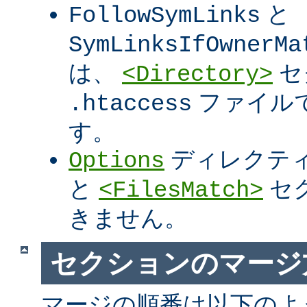
と
FollowSymLinks
SymLinksIfOwnerMa
は、
セ
<Directory>
ファイル
.htaccess
す。
ディレクテ
Options
と
セ
<FilesMatch>
きません。
セクションのマージ
マージの順番は以下のよ