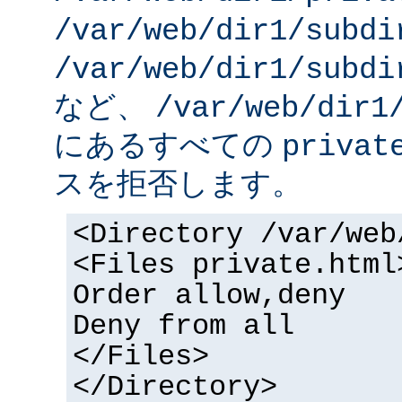
/var/web/dir1/subdi
/var/web/dir1/subdi
など、
/var/web/dir1
にあるすべての
privat
スを拒否します。
<Directory /var/web
<Files private.html
Order allow,deny
Deny from all
</Files>
</Directory>