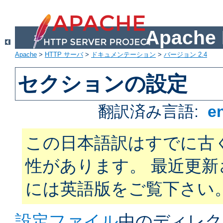
Apach
Apache
>
HTTP サーバ
>
ドキュメンテーション
>
バージョン 2.4
セクションの設定
翻訳済み言語:
e
この日本語訳はすでに古
性があります。 最近更
には英語版をご覧下さい
設定ファイル
中のディレク