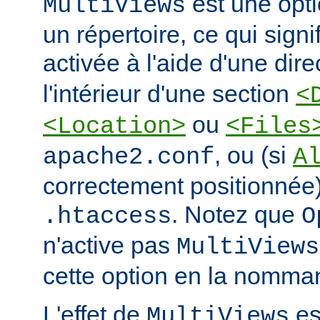
est une opti
MultiViews
un répertoire, ce qui signi
activée à l'aide d'une dir
l'intérieur d'une section
<
ou
<Location>
<Files
, ou (si
apache2.conf
A
correctement positionnée)
. Notez que
.htaccess
O
n'active pas
MultiViews
cette option en la nomman
L'effet de
est
MultiViews