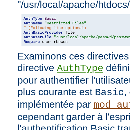
"/usr/local/apache/htdocs/
AuthType
Basic
AuthName
"Restricted Files"
# (Following line optional)
AuthBasicProvider
AuthUserFile
"/usr/local/apache/passwd/passwo
Require
 user rbowen
Examinons ces directives
directive
défini
AuthType
pour authentifier l'utilisa
plus courante est
,
Basic
implémentée par
mod_au
cependant garder à l'espr
l'authentification Basic t