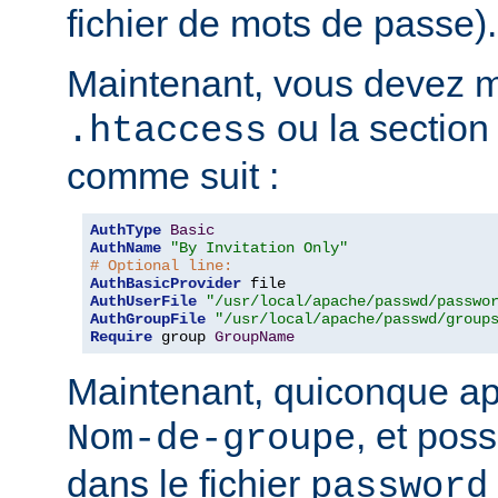
fichier de mots de passe).
Maintenant, vous devez mo
ou la sectio
.htaccess
comme suit :
AuthType
Basic
AuthName
"By Invitation Only"
# Optional line:
AuthBasicProvider
AuthUserFile
"/usr/local/apache/passwd/passwo
AuthGroupFile
"/usr/local/apache/passwd/group
Require
 group 
GroupName
Maintenant, quiconque ap
, et pos
Nom-de-groupe
dans le fichier
password