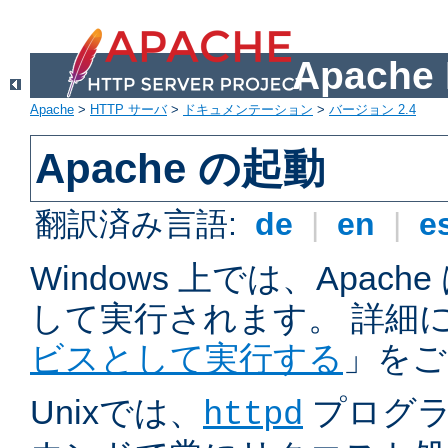
Apach
Apache
>
HTTP サーバ
>
ドキュメンテーション
>
バージョン 2.4
Apache の起動
翻訳済み言語:
de
|
en
|
e
Windows 上では、Apac
して実行されます。 詳細
ビスとして実行する
」をご
Unixでは、
プログラ
httpd