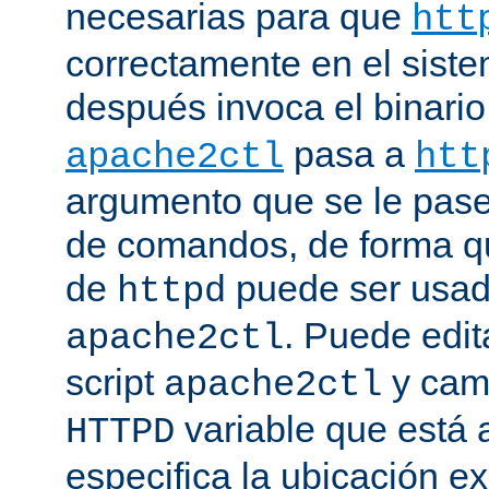
necesarias para que
htt
correctamente en el siste
después invoca el binari
pasa a
apache2ctl
htt
argumento que se le pase 
de comandos, de forma qu
de
puede ser usad
httpd
. Puede edit
apache2ctl
script
y camb
apache2ctl
variable que está a
HTTPD
especifica la ubicación e