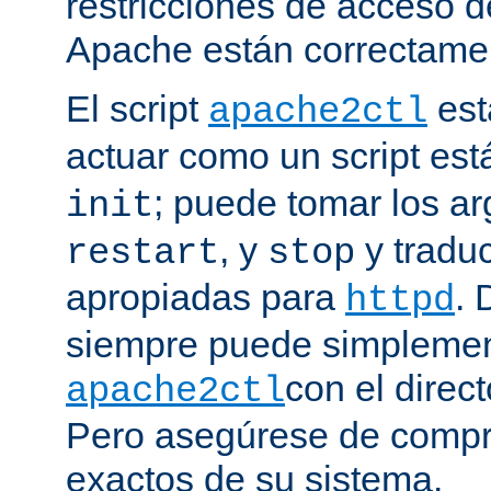
restricciones de acceso d
Apache están correctamen
El script
est
apache2ctl
actuar como un script est
; puede tomar los 
init
, y
y traduc
restart
stop
apropiadas para
. 
httpd
siempre puede simplemen
con el direct
apache2ctl
Pero asegúrese de compro
exactos de su sistema.