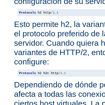
configuración de su servi
Protocols
 h2 http
/
1.1
Esto permite h2, la varian
el protocolo preferido de
servidor. Cuando quiera ha
variantes de HTTP/2, en
configure:
Protocols
 h2 h2c http
/
1.1
Dependiendo de dónde pon
afecta a todas las conexi
ciertos host virtuales. L