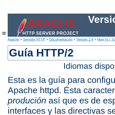
Versi
Apache
>
Servidor HTTP
>
Documentación
>
Versión 2.4
>
How-To / Tu
Guía HTTP/2
Idiomas dispo
Esta es la guía para confi
Apache httpd. Ésta caracter
produción
así que es de esp
interfaces y las directivas