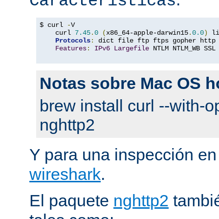
Características
$ curl 
-
V

    curl 
7.45
.
0
(
x86_64-apple-darwin15
.
0.0
)
 l
Protocols
:
 dict file ftp ftps gopher http
Features
:
IPv6
Largefile
 NTLM NTLM_WB SSL
Notas sobre Mac OS 
brew install curl --with-o
nghttp2
Y para una inspección en
wireshark
.
El paquete
nghttp2
tambié