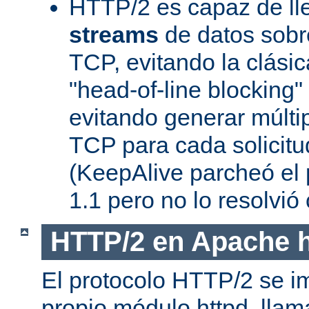
HTTP/2 es capaz de ll
streams
de datos sobr
TCP, evitando la clásica
"head-of-line blocking
evitando generar múlti
TCP para cada solicitu
(KeepAlive parcheó e
1.1 pero no lo resolvi
HTTP/2 en Apache h
El protocolo HTTP/2 se i
propio módulo httpd, lla