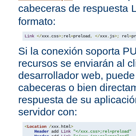
cabeceras de respuesta
formato:
Link
</
xxx
.
css
>;
rel
=
preload
,
</
xxx
.
js
>;
 rel
=
p
Si la conexión soporta P
recursos se enviarán al c
desarrollador web, puede 
cabeceras o bien directa
respuesta de su aplicació
servidor con:
<
Location
/
xxx
.
html
>
Header
 add 
Link
"</xxx.css>;rel=preload"