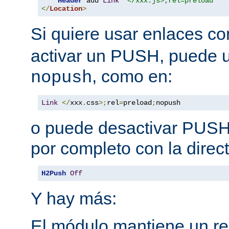
Header
 add 
Link
"</xxx.js>;rel=preload"
</
Location
>
Si quiere usar enlaces c
activar un PUSH, puede u
, como en:
nopush
Link
</
xxx
.
css
>;
rel
=
preload
;
nopush
o puede desactivar PUSH 
por completo con la direct
H2Push
Off
Y hay más:
El módulo mantiene un reg